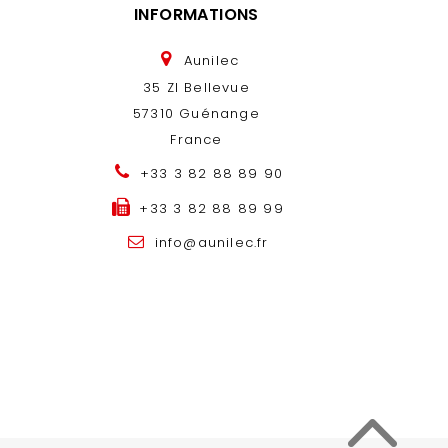
INFORMATIONS
Aunilec
35 ZI Bellevue
57310 Guénange
France
+33 3 82 88 89 90
+33 3 82 88 89 99
info@aunilec.fr