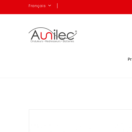
Français
P