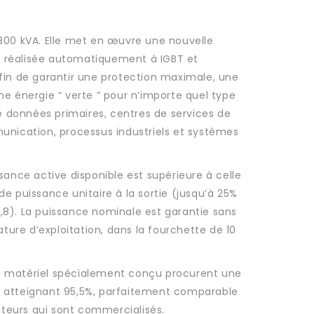
 800 kVA. Elle met en œuvre une nouvelle
n réalisée automatiquement à IGBT et
afin de garantir une protection maximale, une
une énergie “ verte ” pour n’importe quel type
 données primaires, centres de services de
munication, processus industriels et systèmes
ssance active disponible est supérieure à celle
de puissance unitaire à la sortie (jusqu’à 25%
0,8). La puissance nominale est garantie sans
ture d’exploitation, dans la fourchette de 10
le matériel spécialement conçu procurent une
ne atteignant 95,5%, parfaitement comparable
teurs qui sont commercialisés.